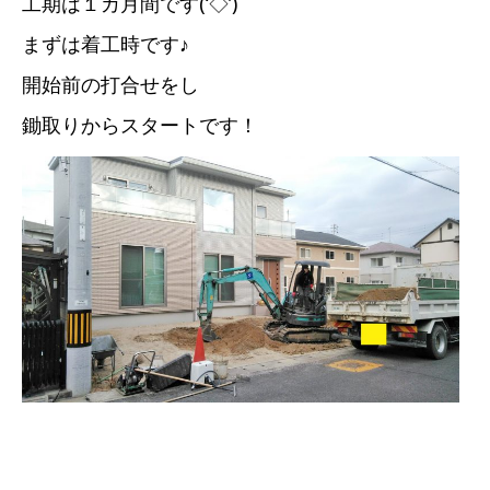
工期は１カ月間です(‘◇’)ゞ
まずは着工時です♪
開始前の打合せをし
鋤取りからスタートです！