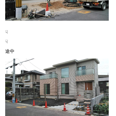
☟
☟
途中