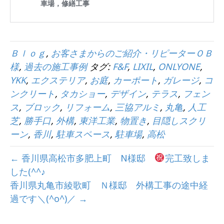
Ｂｌｏｇ
,
お客さまからのご紹介・リピーターＯＢ
様
,
過去の施工事例
タグ:
F&F
,
LIXIL
,
ONLYONE
,
YKK
,
エクステリア
,
お庭
,
カーポート
,
ガレージ
,
コ
ンクリート
,
タカショー
,
デザイン
,
テラス
,
フェン
ス
,
ブロック
,
リフォーム
,
三協アルミ
,
丸亀
,
人工
芝
,
勝手口
,
外構
,
東洋工業
,
物置き
,
目隠しスクリ
ーン
,
香川
,
駐車スペース
,
駐車場
,
高松
← 香川県高松市多肥上町 N様邸
完工致しま
した(^^♪
香川県丸亀市綾歌町 Ｎ様邸 外構工事の途中経
過です＼(^o^)／ →