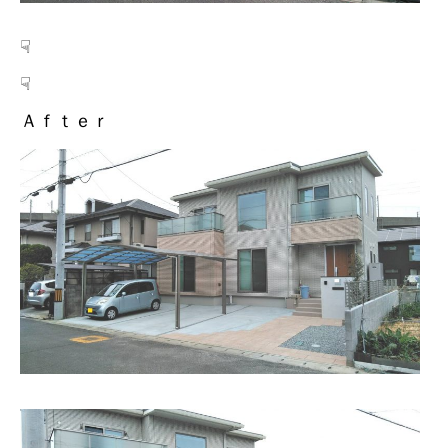
☟
☟
Ａｆｔｅｒ