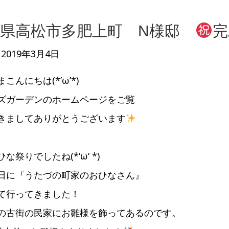
川県高松市多肥上町 N様邸
完
2019年3月4日
こんにちは(*’ω’*)
ズガーデンのホームページをご覧
きましてありがとうございます
な祭りでしたね(*‘ω‘ *)
日に『うたづの町家のおひなさん』
て行ってきました！
の古街の民家にお雛様を飾ってあるのです。