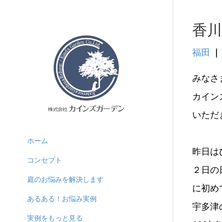
香
福田
|
みなさま
カイン
いただ
ホーム
昨日はひ
コンセプト
２日の
庭のお悩みを解決します
に初め
あるある！お悩み実例
宇多津
実例をもっと見る