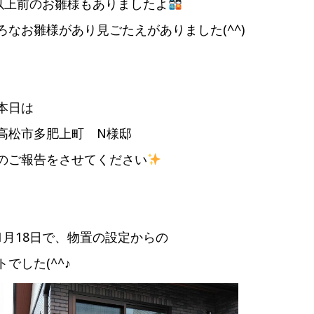
年以上前のお雛様もありましたよ
ろなお雛様があり見ごたえがありました(^^)
本日は
高松市多肥上町 N様邸
のご報告をさせてください
1月18日で、物置の設定からの
でした(^^♪