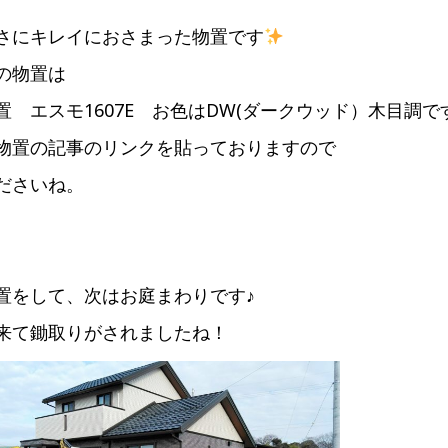
さにキレイにおさまった物置です
の物置は
置 エスモ1607E お色はDW(ダークウッド）木目調で
物置の記事のリンクを貼っておりますので
ださいね。
置をして、次はお庭まわりです♪
来て鋤取りがされましたね！