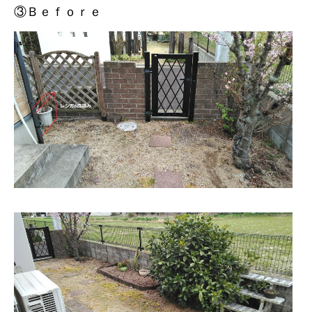
③Ｂｅｆｏｒｅ