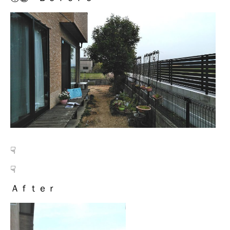
☟
☟
Ａｆｔｅｒ