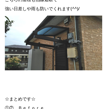
強い日差しや雨も防いでくれます(^^)/
☆まとめです☆
①② Ｂｅｆｏｒｅ