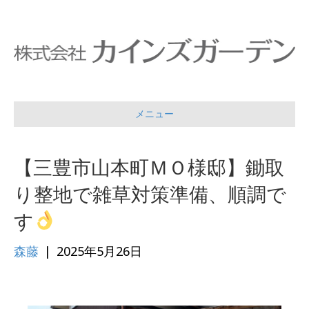
メニュー
【三豊市山本町ＭＯ様邸】鋤取
り整地で雑草対策準備、順調で
す
森藤
|
2025年5月26日