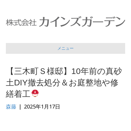
メニュー
【三木町Ｓ様邸】10年前の真砂
土DIY撤去処分＆お庭整地や修
繕着工
森藤
|
2025年1月17日