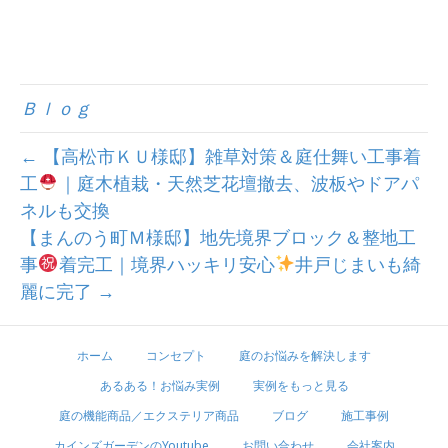
Ｂｌｏｇ
← 【高松市ＫＵ様邸】雑草対策＆庭仕舞い工事着
工
｜庭木植栽・天然芝花壇撤去、波板やドアパ
ネルも交換
【まんのう町Ｍ様邸】地先境界ブロック＆整地工
事
着完工｜境界ハッキリ安心
井戸じまいも綺
麗に完了 →
ホーム
コンセプト
庭のお悩みを解決します
あるある！お悩み実例
実例をもっと見る
庭の機能商品／エクステリア商品
ブログ
施工事例
カインズガーデンのYoutube
お問い合わせ
会社案内