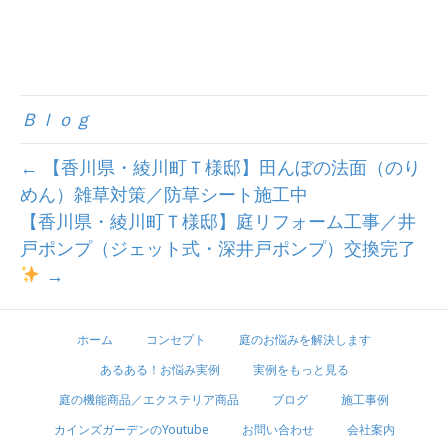
Ｂｌｏｇ
← 【香川県・綾川町Ｔ様邸】田んぼの法面（のり
めん）雑草対策／防草シート施工中
【香川県・綾川町Ｔ様邸】庭リフォーム工事／井
戸ポンプ（ジェット式・深井戸ポンプ）交換完了
→
ホーム
コンセプト
庭のお悩みを解決します
あるある！お悩み実例
実例をもっと見る
庭の機能商品／エクステリア商品
ブログ
施工事例
カインズガーデンのYoutube
お問い合わせ
会社案内