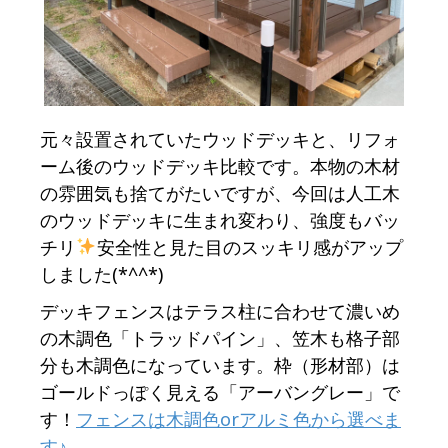
元々設置されていたウッドデッキと、リフォ
ーム後のウッドデッキ比較です。本物の木材
の雰囲気も捨てがたいですが、今回は人工木
のウッドデッキに生まれ変わり、強度もバッ
チリ
安全性と見た目のスッキリ感がアップ
しました(*^^*)
デッキフェンスはテラス柱に合わせて濃いめ
の木調色「トラッドパイン」、笠木も格子部
分も木調色になっています。枠（形材部）は
ゴールドっぽく見える「アーバングレー」で
す！
フェンスは木調色orアルミ色から選べま
す♪