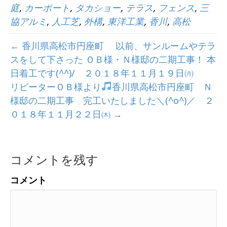
庭
,
カーポート
,
タカショー
,
テラス
,
フェンス
,
三
協アルミ
,
人工芝
,
外構
,
東洋工業
,
香川
,
高松
← 香川県高松市円座町 以前、サンルームやテラ
スをして下さった ＯＢ様・Ｎ様邸の二期工事！ 本
日着工です(^^)/ ２０１８年１１月１９日㈪
リピーターＯＢ様より
香川県高松市円座町 Ｎ
様邸の二期工事 完工いたしました＼(^o^)／ ２
０１８年１１月２２日㈭ →
コメントを残す
コメント