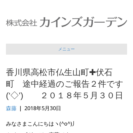
メニュー
香川県高松市仏生山町✚伏石
町 途中経過のご報告２件です
(‘◇’)ゞ ２０１８年５月３０日
森藤
|
2018年5月30日
みなさまこんにちはヽ(^o^)丿