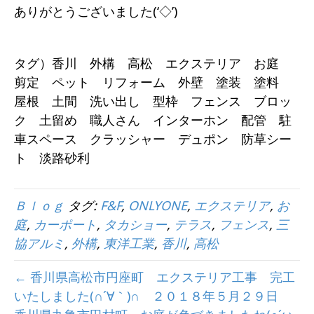
ありがとうございました(‘◇’)ゞ
タグ）香川 外構 高松 エクステリア お庭
剪定 ペット リフォーム 外壁 塗装 塗料
屋根 土間 洗い出し 型枠 フェンス ブロッ
ク 土留め 職人さん インターホン 配管 駐
車スペース クラッシャー デュポン 防草シー
ト 淡路砂利
Ｂｌｏｇ
タグ:
F&F
,
ONLYONE
,
エクステリア
,
お
庭
,
カーポート
,
タカショー
,
テラス
,
フェンス
,
三
協アルミ
,
外構
,
東洋工業
,
香川
,
高松
← 香川県高松市円座町 エクステリア工事 完工
いたしました(∩´∀｀)∩ ２０１８年５月２９日