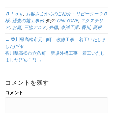
Ｂｌｏｇ
,
お客さまからのご紹介・リピーターＯＢ
様
,
過去の施工事例
タグ:
ONLYONE
,
エクステリ
ア
,
お庭
,
三協アルミ
,
外構
,
東洋工業
,
香川
,
高松
← 香川県高松市元山町 改修工事 着工いたしま
した(^^)/
香川県高松市六条町 新規外構工事 着工いたし
ました(*´ω｀*) →
コメントを残す
コメント