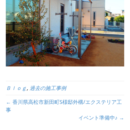
Ｂｌｏｇ
,
過去の施工事例
← 香川県高松市新田町S様邸外構/エクステリア工
事
イベント準備中♪ →