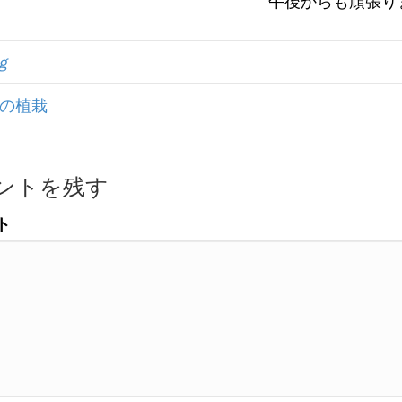
午後からも頑張り
ｇ
庭の植栽
ントを残す
ト