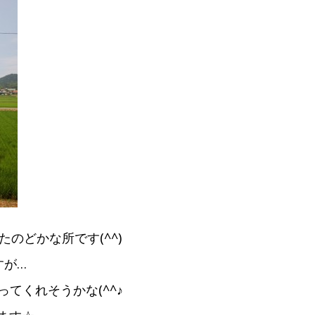
のどかな所です(^^)
すが…
てくれそうかな(^^♪