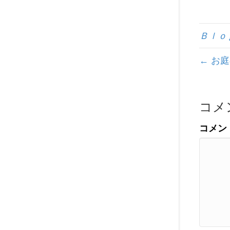
Ｂｌｏ
← お
コメ
コメン