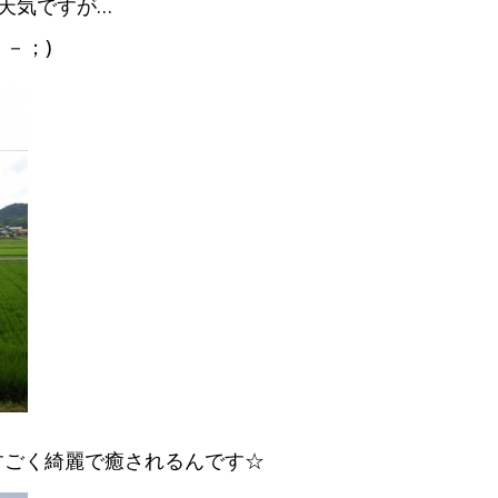
天気ですが…
－；)
すごく綺麗で癒されるんです☆