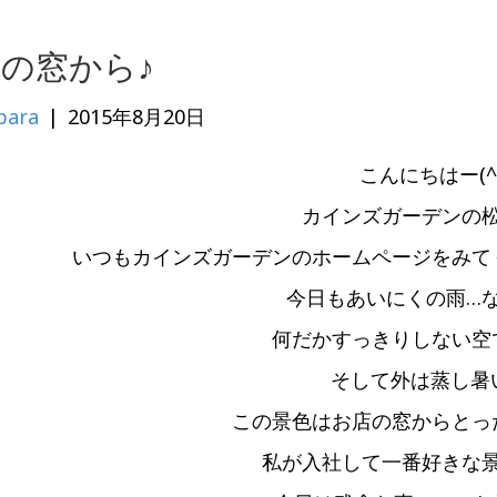
の窓から♪
bara
|
2015年8月20日
こんにちはー(^^
カインズガーデンの
いつもカインズガーデンのホームページをみて
今日もあいにくの雨…
何だかすっきりしない空
そして外は蒸し暑い(
この景色はお店の窓からとっ
私が入社して一番好きな景